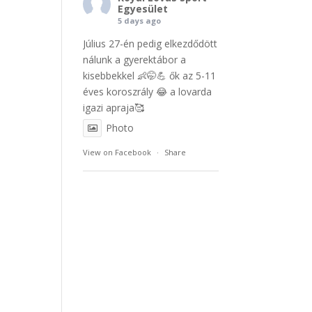
Egyesület
5 days ago
Július 27-én pedig elkezdődött
nálunk a gyerektábor a
kisebbekkel 👶🤭💪 ők az 5-11
éves koroszrály 😂 a lovarda
igazi apraja🥰
Photo
View on Facebook
·
Share