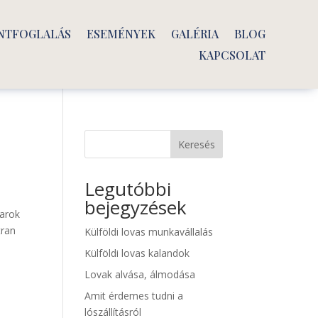
NTFOGLALÁS
ESEMÉNYEK
GALÉRIA
BLOG
KAPCSOLAT
Keresés
Legutóbbi
bejegyzések
karok
tran
Külföldi lovas munkavállalás
Külföldi lovas kalandok
Lovak alvása, álmodása
Amit érdemes tudni a
lószállításról