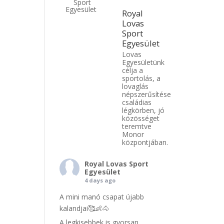
Royal
Lovas
Sport
Egyesület
Lovas
Egyesületünk
célja a
sportolás, a
lovaglás
népszerűsítése
családias
légkörben, jó
közösséget
teremtve
Monor
központjában.
Royal Lovas Sport
Egyesület
4 days ago
A mini manó csapat újabb
kalandjai🥰👶🐴
A legkisebbek is gyorsan