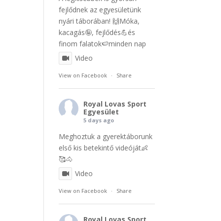
fejlődnek az egyesületünk
nyári táborában! 🙌Móka,
kacagás🤪, fejlődés💪és
finom falatok🍉minden nap
Video
View on Facebook
·
Share
Royal Lovas Sport
Egyesület
5 days ago
Meghoztuk a gyerektáborunk
első kis betekintő videóját👶
🥰🐴
Video
View on Facebook
·
Share
Royal Lovas Sport