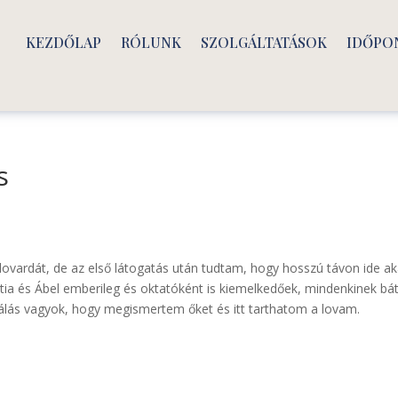
KEZDŐLAP
RÓLUNK
SZOLGÁLTATÁSOK
IDŐPO
s
r lovardát, de az első látogatás után tudtam, hogy hosszú távon ide a
Cintia és Ábel emberileg és oktatóként is kiemelkedőek, mindenkinek bá
Hálás vagyok, hogy megismertem őket és itt tarthatom a lovam.