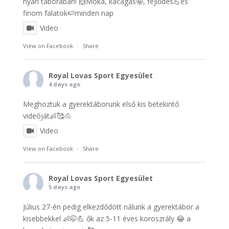
nyári táborában! 🙌Móka, kacagás🤪, fejlődés💪és
finom falatok🍉minden nap
Video
View on Facebook
·
Share
Royal Lovas Sport Egyesület
4 days ago
Meghoztuk a gyerektáborunk első kis betekintő
videóját👶🥰🐴
Video
View on Facebook
·
Share
Royal Lovas Sport Egyesület
5 days ago
Július 27-én pedig elkezdődött nálunk a gyerektábor a
kisebbekkel 👶🤭💪 ők az 5-11 éves koroszrály 😂 a