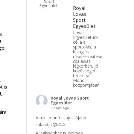
Royal
Lovas
Sport
Egyesület
Lovas
os
Egyesületünk
a
célja a
sportolás, a
gol,
lovaglás
népszerűsítése
családias
légkörben, jó
közösséget
teremtve
,
Monor
központjában.
t is
l,
Royal Lovas Sport
Egyesület
3 days ago
mára
A mini manó csapat újabb
kalandjai🥰👶🐴
A legkisebbek is gyorsan