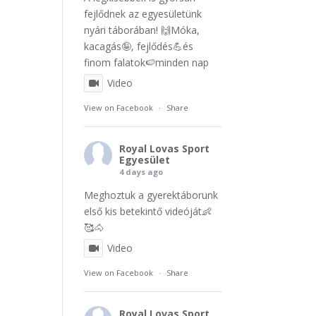
fejlődnek az egyesületünk
nyári táborában! 🙌Móka,
kacagás🤪, fejlődés💪és
finom falatok🍉minden nap
Video
View on Facebook
·
Share
Royal Lovas Sport
Egyesület
4 days ago
Meghoztuk a gyerektáborunk
első kis betekintő videóját👶
🥰🐴
Video
View on Facebook
·
Share
Royal Lovas Sport