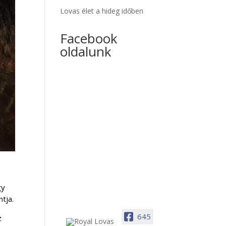
Lovas élet a hideg időben
Facebook
oldalunk
gy
tja.
645
z