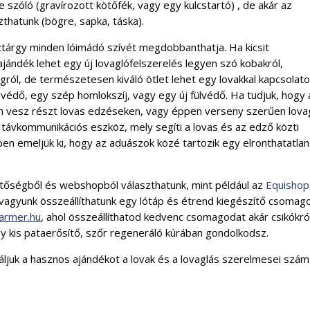
szóló (gravírozott kötőfék, vagy egy kulcstartó) , de akár az
szthatunk (bögre, sapka, táska).
sztárgy minden lóimádó szívét megdobbanthatja. Ha kicsit
ajándék lehet egy új lovaglófelszerelés legyen szó kobakról,
ágról, de természetesen kiváló ötlet lehet egy lovakkal kapcsolat
bvédő, egy szép homlokszíj, vagy egy új fülvédő. Ha tudjuk, hogy 
 vesz részt lovas edzéseken, vagy éppen verseny szerűen lova
h távkommunikációs eszköz, mely segíti a lovas és az edző közti
n emeljük ki, hogy az aduászok közé tartozik egy elronthatatlan
őségből és webshopból választhatunk, mint például az
Equishop
 vagyunk összeállíthatunk egy lótáp és étrend kiegészítő csomago
farmer.hu
, ahol összeállíthatod kedvenc csomagodat akár csikókró
y kis pataerősítő, szőr regeneráló kúrában gondolkodsz.
áljuk a hasznos ajándékot a lovak és a lovaglás szerelmesei szá