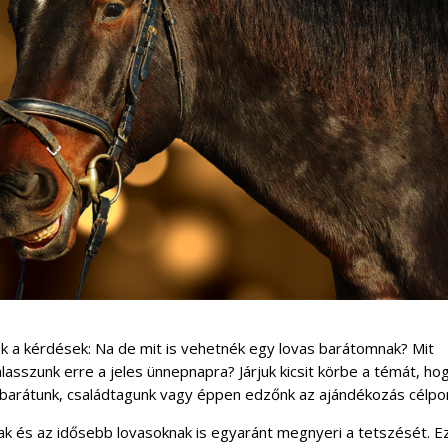
 a kérdések: Na de mit is vehetnék egy lovas barátomnak? Mit
álasszunk erre a jeles ünnepnapra? Járjuk kicsit körbe a témát, ho
, barátunk, családtagunk vagy éppen edzőnk az ajándékozás célpon
nak és az idősebb lovasoknak is egyaránt megnyeri a tetszését. E