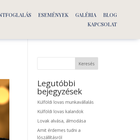
NTFOGLALÁS
ESEMÉNYEK
GALÉRIA
BLOG
KAPCSOLAT
a
Keresés
Legutóbbi
bejegyzések
Külföldi lovas munkavállalás
Külföldi lovas kalandok
Lovak alvása, álmodása
Amit érdemes tudni a
lószállításról