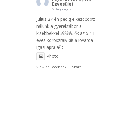
Egyesület
5 days ago
Július 27-én pedig elkezdődött
nálunk a gyerektábor a
kisebbekkel 👶🤭💪 ők az 5-11
éves koroszrály 😂 a lovarda
igazi apraja🥰
Photo
View on Facebook
·
Share