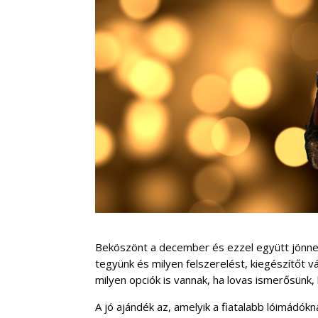
Beköszönt a december és ezzel együtt jönnek
tegyünk és milyen felszerelést, kiegészítőt v
milyen opciók is vannak, ha lovas ismerősünk
A jó ajándék az, amelyik a fiatalabb lóimádók