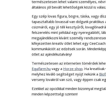
természetesen lehet valami személyes, névre 
általános jól bevált lehetőségek közül is vála
Egy szép lovas figura, bögre, táska, vagy dí
tapasztaltabb lovassal van dolgunk praktikus 
csizmáról, egy jó téli kesztyűről, lovaglónadr
felszerelés mint például egy nyeregalátét, lá
megajándékozni kívánt személy rendszeresen
kifejezetten kreatív ötlet lehet egy CeeCoac
kommunikációt az edzések során. Mindenképpe
ötlet az ajándékutalvány!
Természetesen az interneten tömérdek lehet
Equifarm.hu
vagy a
Horze shop
. Ha kreatívak
melyhez kiváló segítséget nyújt nekünk a
Bio
verseny lovakról van szó, vagy éppen csak eg
Ezekkel az opciókkal minden bizonnyal megtal
minden képzettségi szinten!